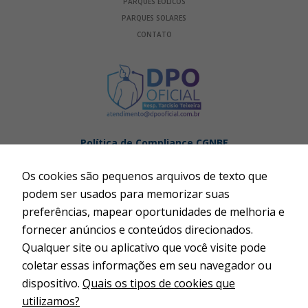
PARQUES EÓLICOS
PARQUES SOLARES
CONTATO
Política de Compliance CGNBE
Política Antissuborno CGNBE
Os cookies são pequenos arquivos de texto que
Termos de Uso
podem ser usados para memorizar suas
Publicações Legais
preferências, mapear oportunidades de melhoria e
Fator de Alavancagem
fornecer anúncios e conteúdos direcionados.
Código de Conduta e Compliance
Qualquer site ou aplicativo que você visite pode
Código de Conduta do Fornecedor, Prestador de Serviço
coletar essas informações em seu navegador ou
e Cliente
dispositivo.
Quais os tipos de cookies que
Relatório de Transparência Salarial
utilizamos?