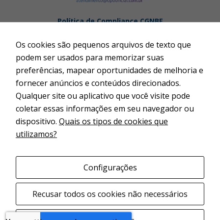
Política de Compliance CGNBE
Política Antissuborno CGNBE
Os cookies são pequenos arquivos de texto que
Termos de Uso
podem ser usados para memorizar suas
Publicações Legais
preferências, mapear oportunidades de melhoria e
Fator de Alavancagem
fornecer anúncios e conteúdos direcionados.
Código de Conduta e Compliance
Qualquer site ou aplicativo que você visite pode
Código de Conduta do Fornecedor, Prestador de Serviço
coletar essas informações em seu navegador ou
e Cliente
dispositivo.
Quais os tipos de cookies que
Relatório de Transparência Salarial
utilizamos?
Aviso de Privacidade e Política de Cokies
Siga nossas redes sociais
Configurações
Recusar todos os cookies não necessários