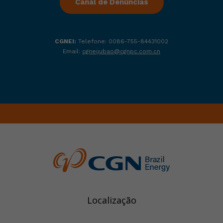
Canal de Denúncias
CGNEI:
Telefone: 0086-755-84431002
Email:
cgneijubao@cgnpc.com.cn
Localização