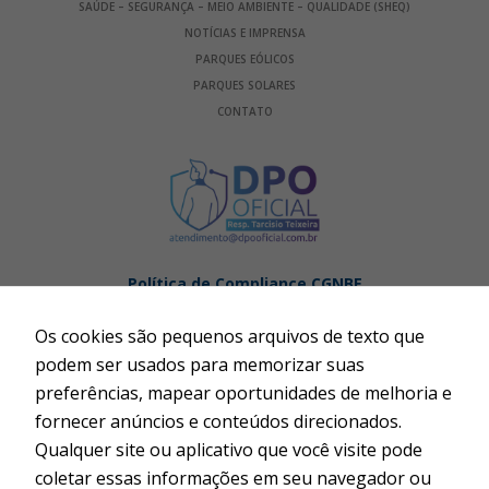
SAÚDE – SEGURANÇA – MEIO AMBIENTE – QUALIDADE (SHEQ)
NOTÍCIAS E IMPRENSA
PARQUES EÓLICOS
PARQUES SOLARES
CONTATO
Política de Compliance CGNBE
Política Antissuborno CGNBE
Os cookies são pequenos arquivos de texto que
Termos de Uso
podem ser usados para memorizar suas
Publicações Legais
preferências, mapear oportunidades de melhoria e
Fator de Alavancagem
fornecer anúncios e conteúdos direcionados.
Código de Conduta e Compliance
Qualquer site ou aplicativo que você visite pode
Código de Conduta do Fornecedor, Prestador de Serviço
coletar essas informações em seu navegador ou
e Cliente